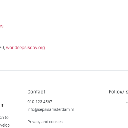
ms
20,
worldsepsisday.org
Contact
Follow 
010-123 4567
U
info@sepsisamsterdam.nl
ch to
Privacy and cookies
evelop